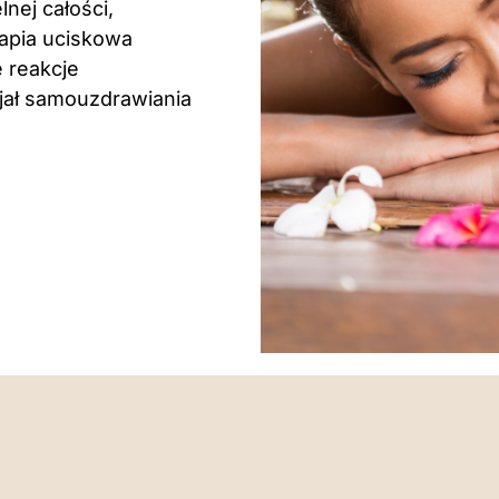
nej całości,
rapia uciskowa
 reakcje
cjał samouzdrawiania