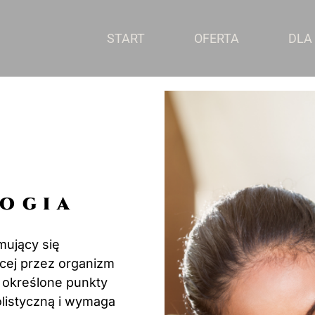
START
OFERTA
DLA
ogia
mujący się
cej przez organizm
 określone punkty
holistyczną i wymaga