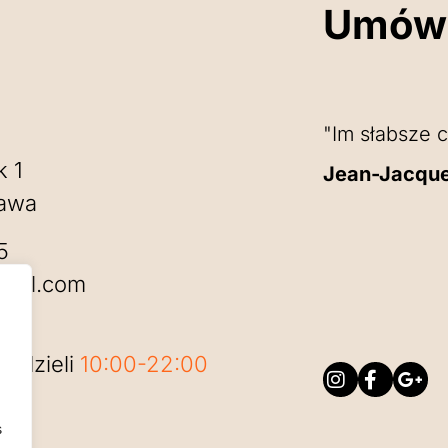
Umów 
"Im słabsze c
k 1
Jean-Jacqu
awa
5
mail.com
iedzieli
10:00-22:00
s