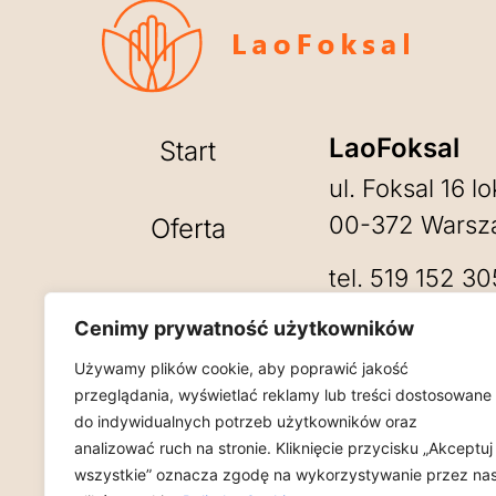
LaoFoksal
Start
ul. Foksal 16 lo
00-372 Warsz
Oferta
tel.
519 152 30
dla firm
laofoksal16@g
Cenimy prywatność użytkowników
Salon czynny:
Używamy plików cookie, aby poprawić jakość
Cennik
przeglądania, wyświetlać reklamy lub treści dostosowane
od wtorku do n
do indywidualnych potrzeb użytkowników oraz
analizować ruch na stronie. Kliknięcie przycisku „Akceptuj
Kontakt
wszystkie” oznacza zgodę na wykorzystywanie przez na