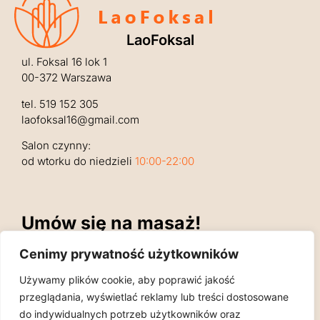
LaoFoksal
ul. Foksal 16 lok 1
00-372 Warszawa
tel.
519 152 305
laofoksal16@gmail.com
Salon czynny:
od wtorku do niedzieli
10:00-22:00
Umów się na masaż!
"Im słabsze ciało, tym silniej nami rządzi"
Cenimy prywatność użytkowników
Jean-Jacques Rousseau
Używamy plików cookie, aby poprawić jakość
przeglądania, wyświetlać reklamy lub treści dostosowane
do indywidualnych potrzeb użytkowników oraz